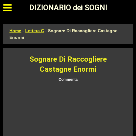
Apri il menu principale
DIZIONARIO dei SOGNI
Home
-
Lettera C
-
Sognare Di Raccogliere Castagne
Enormi
Sognare Di Raccogliere
Castagne Enormi
Commenta