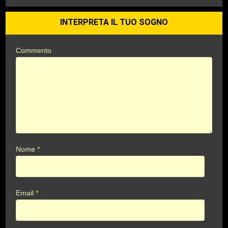
INTERPRETA IL TUO SOGNO
Commento
Nome
*
Email
*