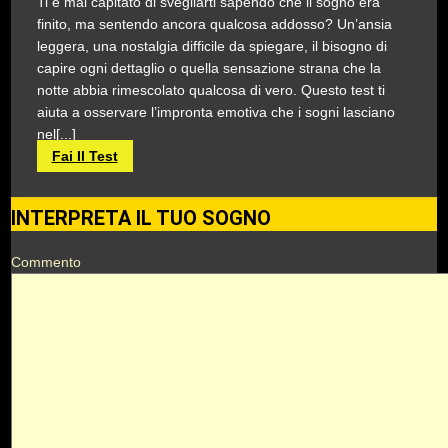
Ti è mai capitato di svegliarti sapendo che il sogno era
finito, ma sentendo ancora qualcosa addosso? Un’ansia
leggera, una nostalgia difficile da spiegare, il bisogno di
capire ogni dettaglio o quella sensazione strana che la
notte abbia rimescolato qualcosa di vero. Questo test ti
aiuta a osservare l’impronta emotiva che i sogni lasciano
nel[...]
Fai Il Test
INTERPRETA IL TUO SOGNO
Commento