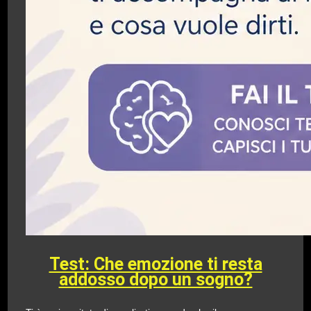
Test: Che emozione ti resta
addosso dopo un sogno?