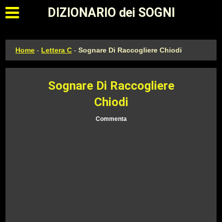
Apri il menu principale
DIZIONARIO dei SOGNI
Home
-
Lettera C
-
Sognare Di Raccogliere Chiodi
Sognare Di Raccogliere
Chiodi
Commenta