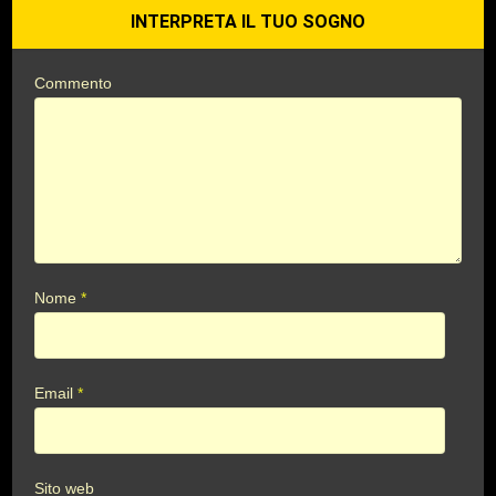
INTERPRETA IL TUO SOGNO
Commento
Nome
*
Email
*
Sito web