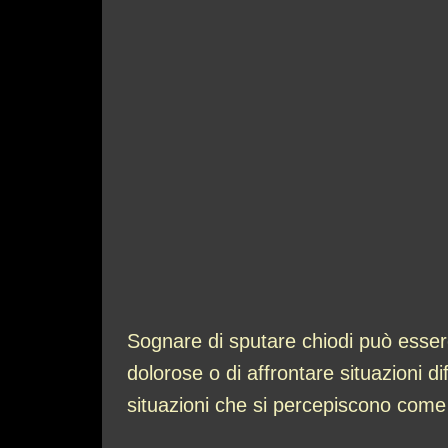
Sognare di sputare chiodi può essere
dolorose o di affrontare situazioni di
situazioni che si percepiscono come 