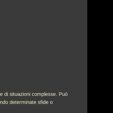
ne di situazioni complesse. Può
ando determinate sfide o