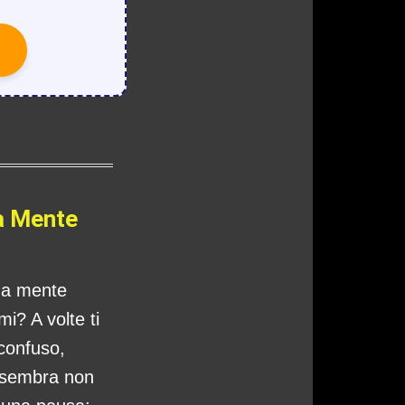
a Mente
tua mente
i? A volte ti
 confuso,
 sembra non