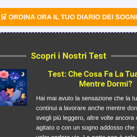
🛒 ORDINA ORA IL TUO DIARIO DEI SOGNI
Scopri i Nostri Test
Test: Che Cosa Fa La Tu
Mentre Dormi?
Hai mai avuto la sensazione che la 
continui a lavorare anche mentre dorm
svegli più leggero, altre volte ancora
agitato o con un sogno addosso che