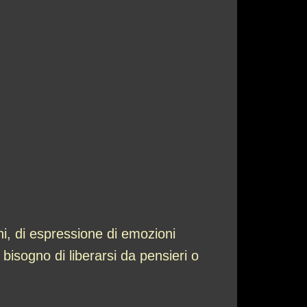
ni, di espressione di emozioni
l bisogno di liberarsi da pensieri o