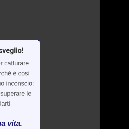
sveglio!
r catturare
rché è così
uo inconscio:
, superare le
arti.
a vita.