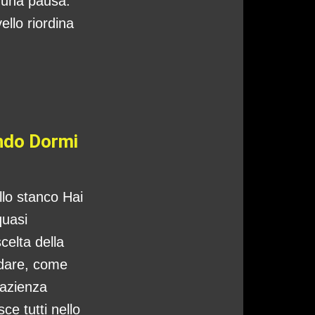
o una pausa:
ello riordina
ando Dormi
ello stanco Hai
quasi
celta della
ndare, come
pazienza
ce tutti nello