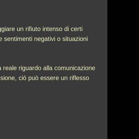
are un rifiuto intenso di certi
e sentimenti negativi o situazioni
ta reale riguardo alla comunicazione
usione, ciò può essere un riflesso