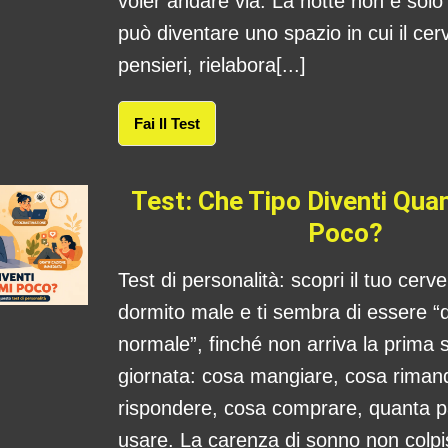
voler andare via. La notte non è sol
può diventare uno spazio in cui il cerv
pensieri, rielabora[...]
Fai Il Test
Test: Che Tipo Diventi Qu
Poco?
Test di personalità: scopri il tuo cerv
dormito male e ti sembra di essere “
normale”, finché non arriva la prima s
giornata: cosa mangiare, cosa rima
rispondere, cosa comprare, quanta 
usare. La carenza di sonno non colpis