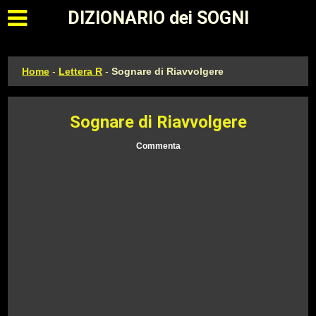
Apri il menu principale
DIZIONARIO dei SOGNI
Home
-
Lettera R
-
Sognare di Riavvolgere
Sognare di Riavvolgere
Commenta