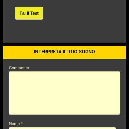
Fai Il Test
INTERPRETA IL TUO SOGNO
Commento
Nome
*