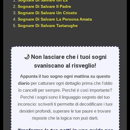
Sognare Di Salvare Un Ex
Sognare Di Salvare Il Padre
Sognare Di Salvare Un Criceto
Sognare Di Salvare La Persona Amata
Sognare Di Salvare Tartarughe
🌙 Non lasciare che i tuoi sogni
svaniscano al risveglio!
Appunta il tuo sogno ogni mattina su questo
diario
per catturare ogni dettaglio prima che l'oblio
lo cancelli per sempre. Perché è così importante?
Perché i sogni sono il linguaggio segreto del tuo
inconscio: scriverli ti permette di decodificare i tuoi
desideri profondi, superare le tue paure e trovare
risposte che la logica non può darti.