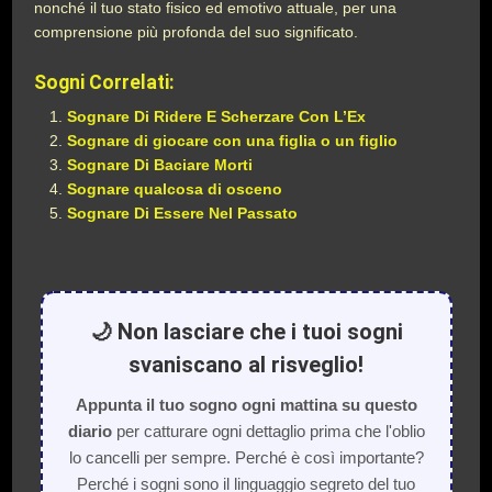
nonché il tuo stato fisico ed emotivo attuale, per una
comprensione più profonda del suo significato.
Sogni Correlati:
Sognare Di Ridere E Scherzare Con L’Ex
Sognare di giocare con una figlia o un figlio
Sognare Di Baciare Morti
Sognare qualcosa di osceno
Sognare Di Essere Nel Passato
🌙 Non lasciare che i tuoi sogni
svaniscano al risveglio!
Appunta il tuo sogno ogni mattina su questo
diario
per catturare ogni dettaglio prima che l'oblio
lo cancelli per sempre. Perché è così importante?
Perché i sogni sono il linguaggio segreto del tuo