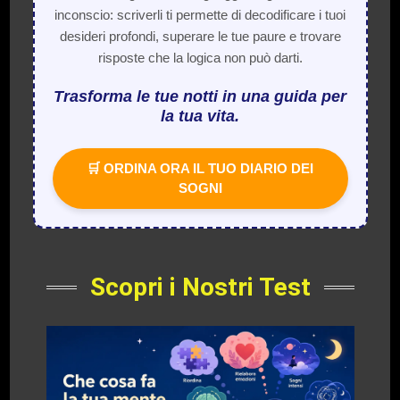
inconscio: scriverli ti permette di decodificare i tuoi
desideri profondi, superare le tue paure e trovare
risposte che la logica non può darti.
Trasforma le tue notti in una guida per
la tua vita.
🛒 ORDINA ORA IL TUO DIARIO DEI
SOGNI
Scopri i Nostri Test