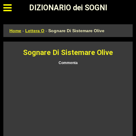
Apri il menu principale
DIZIONARIO dei SOGNI
Home
-
Lettera O
-
Sognare Di Sistemare Olive
Sognare Di Sistemare Olive
Commenta