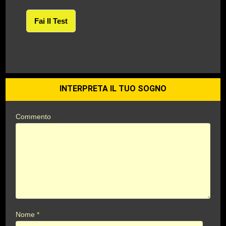
Fai Il Test
INTERPRETA IL TUO SOGNO
Commento
Nome
*