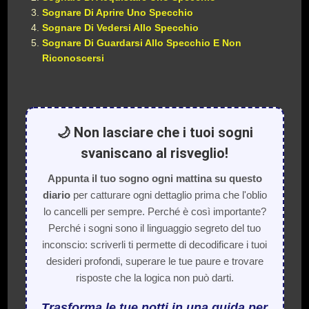
Sognare Di Aprire Uno Specchio
Sognare Di Vedersi Allo Specchio
Sognare Di Guardarsi Allo Specchio E Non
Riconoscersi
🌙 Non lasciare che i tuoi sogni
svaniscano al risveglio!
Appunta il tuo sogno ogni mattina su questo
diario
per catturare ogni dettaglio prima che l'oblio
lo cancelli per sempre. Perché è così importante?
Perché i sogni sono il linguaggio segreto del tuo
inconscio: scriverli ti permette di decodificare i tuoi
desideri profondi, superare le tue paure e trovare
risposte che la logica non può darti.
Trasforma le tue notti in una guida per