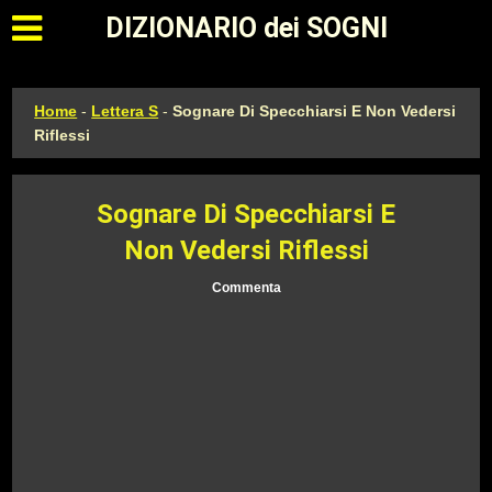
Apri il menu principale
DIZIONARIO dei SOGNI
Home
-
Lettera S
-
Sognare Di Specchiarsi E Non Vedersi
Riflessi
Sognare Di Specchiarsi E
Non Vedersi Riflessi
Commenta