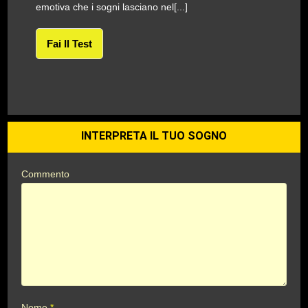
emotiva che i sogni lasciano nel[...]
Fai Il Test
INTERPRETA IL TUO SOGNO
Commento
Nome
*