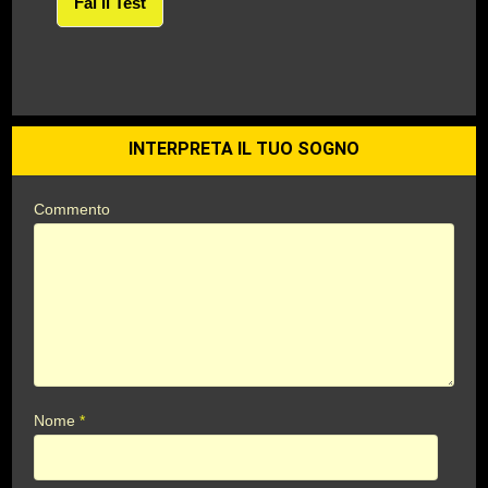
Fai Il Test
INTERPRETA IL TUO SOGNO
Commento
Nome
*