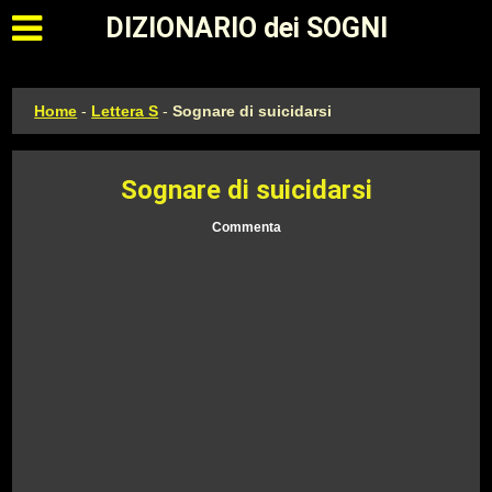
Apri il menu principale
DIZIONARIO dei SOGNI
Home
-
Lettera S
-
Sognare di suicidarsi
Sognare di suicidarsi
Commenta