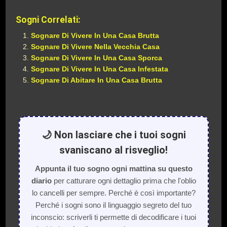
Sogni Correlati:
Sognare Di Vivere In Una Casa Brutta
Sognare Di Vivere Nella Vecchia Casa
Sognare Di Vivere In Una Casa Sporca
Sognare Di Vivere In Una Casa Infestata
Sognare Di Abitare In Una Casa Brutta
🌙 Non lasciare che i tuoi sogni
svaniscano al risveglio!
Appunta il tuo sogno ogni mattina su questo
diario
per catturare ogni dettaglio prima che l'oblio
lo cancelli per sempre. Perché è così importante?
Perché i sogni sono il linguaggio segreto del tuo
inconscio: scriverli ti permette di decodificare i tuoi