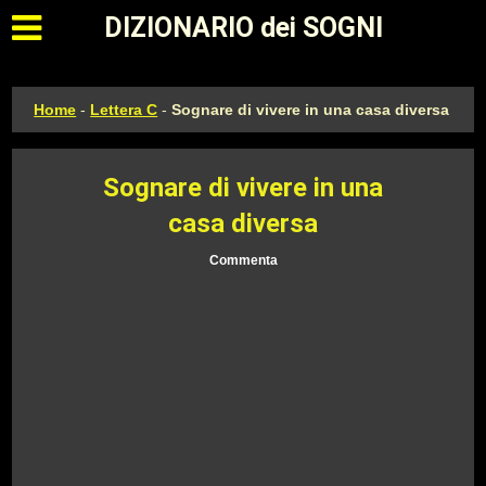
Apri il menu principale
DIZIONARIO dei SOGNI
Home
-
Lettera C
-
Sognare di vivere in una casa diversa
Sognare di vivere in una
casa diversa
Commenta