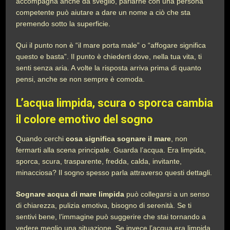
accompagna anche da sveglio, parlarne con una persona
competente può aiutare a dare un nome a ciò che sta
premendo sotto la superficie.
Qui il punto non è “il mare porta male” o “affogare significa
questo e basta”. Il punto è chiederti dove, nella tua vita, ti
senti senza aria. A volte la risposta arriva prima di quanto
pensi, anche se non sempre è comoda.
L’acqua limpida, scura o sporca cambia
il colore emotivo del sogno
Quando cerchi
cosa significa sognare il mare
, non
fermarti alla scena principale. Guarda l’acqua. Era limpida,
sporca, scura, trasparente, fredda, calda, invitante,
minacciosa? Il sogno spesso parla attraverso questi dettagli.
Sognare acqua di mare limpida
può collegarsi a un senso
di chiarezza, pulizia emotiva, bisogno di serenità. Se ti
sentivi bene, l’immagine può suggerire che stai tornando a
vedere meglio una situazione. Se invece l’acqua era limpida