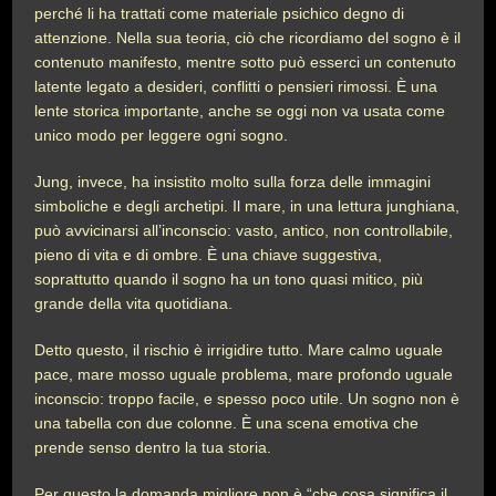
perché li ha trattati come materiale psichico degno di
attenzione. Nella sua teoria, ciò che ricordiamo del sogno è il
contenuto manifesto, mentre sotto può esserci un contenuto
latente legato a desideri, conflitti o pensieri rimossi. È una
lente storica importante, anche se oggi non va usata come
unico modo per leggere ogni sogno.
Jung, invece, ha insistito molto sulla forza delle immagini
simboliche e degli archetipi. Il mare, in una lettura junghiana,
può avvicinarsi all’inconscio: vasto, antico, non controllabile,
pieno di vita e di ombre. È una chiave suggestiva,
soprattutto quando il sogno ha un tono quasi mitico, più
grande della vita quotidiana.
Detto questo, il rischio è irrigidire tutto. Mare calmo uguale
pace, mare mosso uguale problema, mare profondo uguale
inconscio: troppo facile, e spesso poco utile. Un sogno non è
una tabella con due colonne. È una scena emotiva che
prende senso dentro la tua storia.
Per questo la domanda migliore non è “che cosa significa il