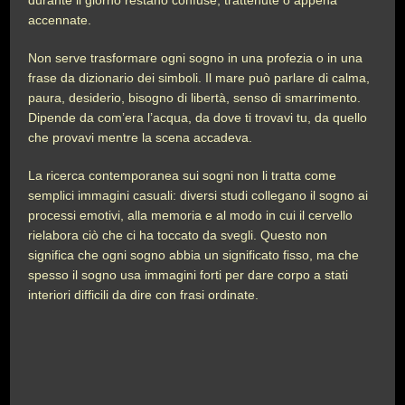
durante il giorno restano confuse, trattenute o appena
accennate.
Non serve trasformare ogni sogno in una profezia o in una
frase da dizionario dei simboli. Il mare può parlare di calma,
paura, desiderio, bisogno di libertà, senso di smarrimento.
Dipende da com’era l’acqua, da dove ti trovavi tu, da quello
che provavi mentre la scena accadeva.
La ricerca contemporanea sui sogni non li tratta come
semplici immagini casuali: diversi studi collegano il sogno ai
processi emotivi, alla memoria e al modo in cui il cervello
rielabora ciò che ci ha toccato da svegli. Questo non
significa che ogni sogno abbia un significato fisso, ma che
spesso il sogno usa immagini forti per dare corpo a stati
interiori difficili da dire con frasi ordinate.