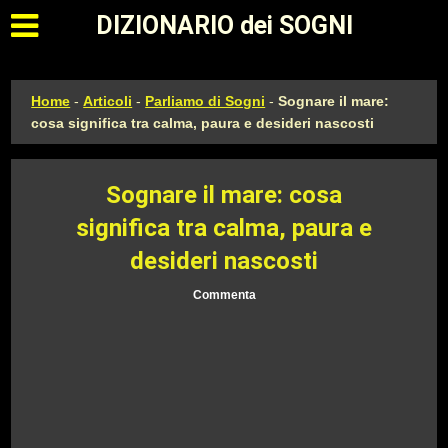
Apri il menu principale
DIZIONARIO dei SOGNI
Home
-
Articoli
-
Parliamo di Sogni
-
Sognare il mare:
cosa significa tra calma, paura e desideri nascosti
Sognare il mare: cosa
significa tra calma, paura e
desideri nascosti
Commenta