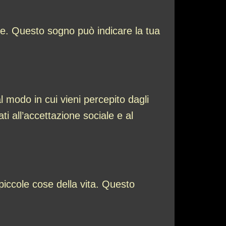
ale. Questo sogno può indicare la tua
 modo in cui vieni percepito dagli
i all’accettazione sociale e al
iccole cose della vita. Questo