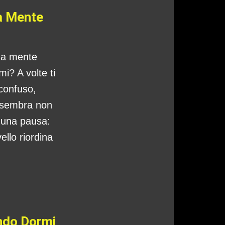
a Mente
tua mente
i? A volte ti
 confuso,
 sembra non
o una pausa:
ello riordina
ando Dormi