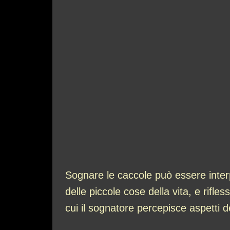
Sognare le caccole può essere interp
delle piccole cose della vita, e rifl
cui il sognatore percepisce aspetti de