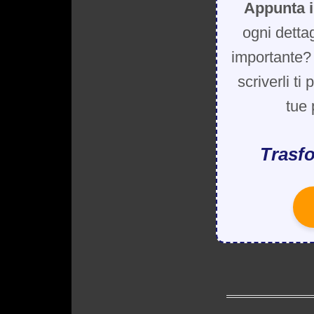
Appunta i
ogni detta
importante? 
scriverli ti
tue 
Trasfo