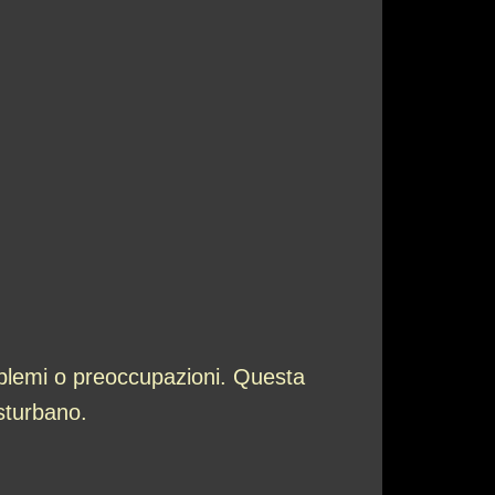
roblemi o preoccupazioni. Questa
isturbano.