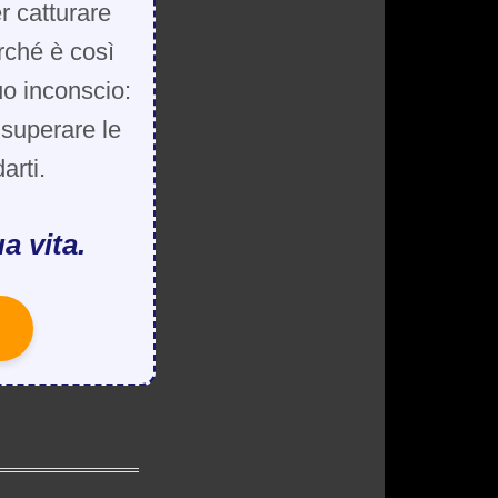
r catturare
rché è così
uo inconscio:
, superare le
arti.
a vita.