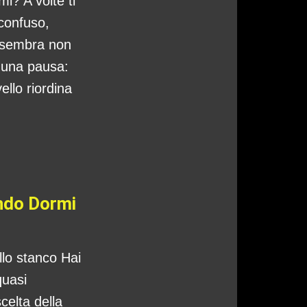
i? A volte ti
 confuso,
 sembra non
o una pausa:
ello riordina
ando Dormi
ello stanco Hai
quasi
celta della