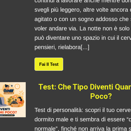
continui a lavorare anche mentre dorm
svegli più leggero, altre volte ancora
agitato o con un sogno addosso che
voler andare via. La notte non è sol
può diventare uno spazio in cui il cerv
pensieri, rielabora[...]
Fai Il Test
Test: Che Tipo Diventi Qu
Poco?
Test di personalità: scopri il tuo cerv
dormito male e ti sembra di essere “
normale”, finché non arriva la prima s