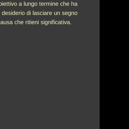
biettivo a lungo termine che ha
 desiderio di lasciare un segno
usa che ritieni significativa.