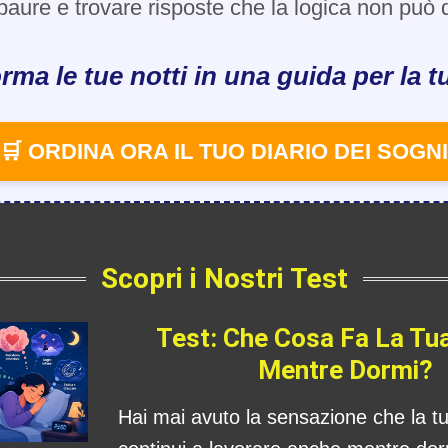
paure e trovare risposte che la logica non può d
rma le tue notti in una guida per la tu
🛒 ORDINA ORA IL TUO DIARIO DEI SOGNI
Scopri i Nostri Test
Test: Che Cosa Fa La Tu
Mentre Dormi?
Hai mai avuto la sensazione che la 