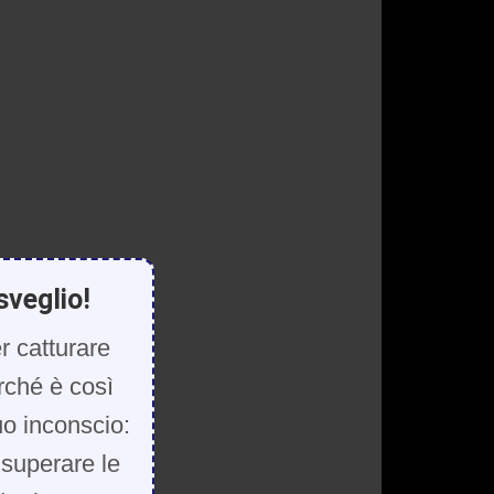
sveglio!
r catturare
rché è così
uo inconscio:
, superare le