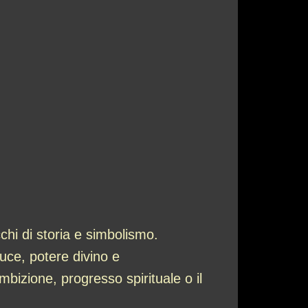
chi di storia e simbolismo.
luce, potere divino e
izione, progresso spirituale o il