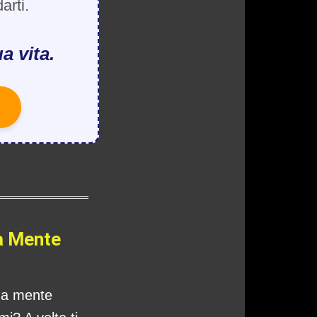
arti.
a vita.
a Mente
tua mente