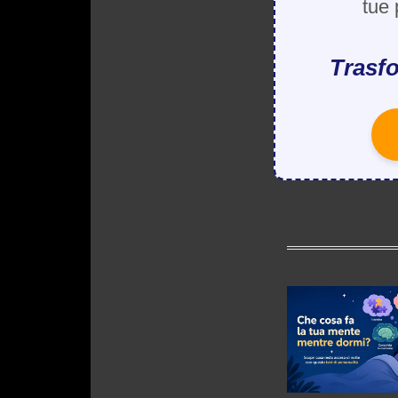
tue 
Trasfo