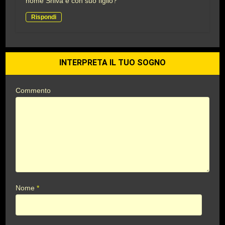
nome Shiva e con suo figlio?
Rispondi
INTERPRETA IL TUO SOGNO
Commento
Nome
*