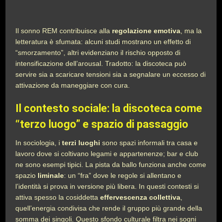
Il sonno REM contribuisce alla
regolazione emotiva
, ma la
letteratura è sfumata: alcuni studi mostrano un effetto di
“smorzamento”, altri evidenziano il rischio opposto di
intensificazione dell’arousal. Tradotto: la discoteca può
servire sia a scaricare tensioni sia a segnalare un eccesso di
attivazione da maneggiare con cura.
Il contesto sociale: la discoteca come
“terzo luogo” e spazio di passaggio
In sociologia, i
terzi luoghi
sono spazi informali tra casa e
lavoro dove si coltivano legami e appartenenze; bar e club
ne sono esempi tipici. La pista da ballo funziona anche come
spazio
liminale
: un “fra” dove le regole si allentano e
l’identità si prova in versione più libera. In questi contesti si
attiva spesso la cosiddetta
effervescenza collettiva
,
quell’energia condivisa che rende il gruppo più grande della
somma dei singoli. Questo sfondo culturale filtra nei sogni