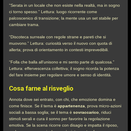
“Serata in un locale che non esiste nella realtà, ma in sogno
ci torno spesso.” Lettura: luogo ricorrente come
palcoscenico di transizione; la mente usa un set stabile per
cambiare trama.
“Discoteca surreale con regole strane e pareti che si
muovono.” Lettura: curiosità verso il nuovo con quota di
allerta; prova di orientamento in contesti imprevedibili.
“Folla che balla all’unisono e mi sento parte di qualcosa.”
Lettura: effervescenza collettiva; il sogno ricorda la potenza
del fare insieme per regolare umore e senso di identità.
Cosa farne al risveglio
Annota dove sei entrato, con chi, che emozione domina e
come finisce. Se il tema è
appartenenza
, prova micro-azioni
sociali a bassa soglia; se il tema è
sovraccarico
, riduci
stimoli serali e cura il sonno per favorire la regolazione
emotiva. Se la scena ricorre con disagio e impatta il riposo,