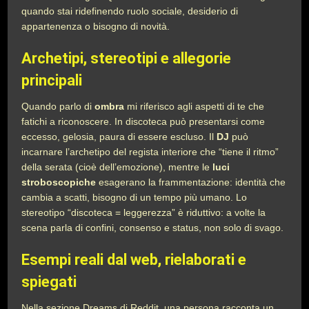
quando stai ridefinendo ruolo sociale, desiderio di
appartenenza o bisogno di novità.
Archetipi, stereotipi e allegorie
principali
Quando parlo di
ombra
mi riferisco agli aspetti di te che
fatichi a riconoscere. In discoteca può presentarsi come
eccesso, gelosia, paura di essere escluso. Il
DJ
può
incarnare l’archetipo del regista interiore che “tiene il ritmo”
della serata (cioè dell’emozione), mentre le
luci
stroboscopiche
esagerano la frammentazione: identità che
cambia a scatti, bisogno di un tempo più umano. Lo
stereotipo “discoteca = leggerezza” è riduttivo: a volte la
scena parla di confini, consenso e status, non solo di svago.
Esempi reali dal web, rielaborati e
spiegati
Nella sezione Dreams di Reddit, una persona racconta un