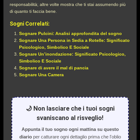
responsabilità; altre volte mostra che ti stai assumendo più
di quanto ti faccia bene.
Sogni Correlati:
Sognare Pulcini: Analisi approfondita del sogno
Sognare Una Persona in Sedia a Rotelle: Significato
Psicologico, Simbolico E Sociale
Sognare Un’inondazione: Significato Psicologico,
Simbolico E Sociale
Sognare di avere il mal di pancia
Sognare Una Camera
🌙 Non lasciare che i tuoi sogni
svaniscano al risveglio!
Appunta il tuo sogno ogni mattina su questo
diario
per catturare ogni dettaglio prima che l'oblio