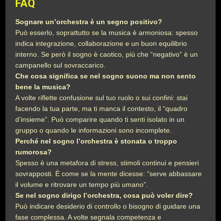
FAQ
Sognare un’orchestra è un segno positivo?
Può esserlo, soprattutto se la musica è armoniosa: spesso
indica integrazione, collaborazione e un buon equilibrio
interno. Se però il sogno è caotico, più che “negativo” è un
campanello sul sovraccarico.
Che cosa significa se nel sogno suono ma non sento
bene la musica?
A volte riflette confusione sul tuo ruolo o sui confini: stai
facendo la tua parte, ma ti manca il contesto, il “quadro
d’insieme”. Può comparire quando ti senti isolato in un
gruppo o quando le informazioni sono incomplete.
Perché nel sogno l’orchestra è stonata o troppo
rumorosa?
Spesso è una metafora di stress, stimoli continui e pensieri
sovrapposti. È come se la mente dicesse: “serve abbassare
il volume e ritrovare un tempo più umano”.
Se nel sogno dirigo l’orchestra, cosa può voler dire?
Può indicare desiderio di controllo o bisogno di guidare una
fase complessa. A volte segnala competenza e