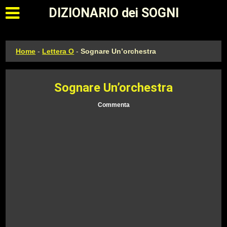
Apri il menu principale
DIZIONARIO dei SOGNI
Home
-
Lettera O
-
Sognare Un’orchestra
Sognare Un’orchestra
Commenta