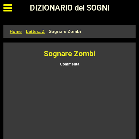
Apri il menu principale
DIZIONARIO dei SOGNI
Home
-
Lettera Z
-
Sognare Zombi
Sognare Zombi
Commenta