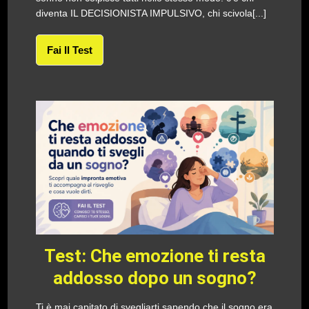
diventa IL DECISIONISTA IMPULSIVO, chi scivola[...]
Fai Il Test
Test: Che emozione ti resta
addosso dopo un sogno?
Ti è mai capitato di svegliarti sapendo che il sogno era