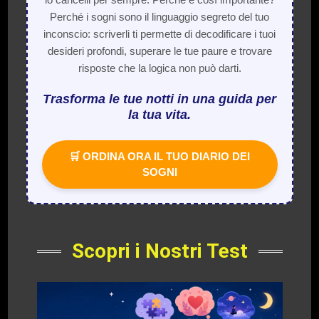
Perché i sogni sono il linguaggio segreto del tuo
inconscio: scriverli ti permette di decodificare i tuoi
desideri profondi, superare le tue paure e trovare
risposte che la logica non può darti.
Trasforma le tue notti in una guida per
la tua vita.
🛒 ORDINA ORA IL TUO DIARIO DEI
SOGNI
Scopri i Nostri Test