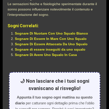
Le sensazioni fisiche e fisiologiche sperimentate durante il
sonno possono influenzare notevolmente il contenuto e
l’interpretazione del sogno.
Sogni Correlati:
Sognare Di Nuotare Con Uno Squalo Bianco
Sognare Di Essere In Mare Con Uno Squalo
Sognare Di Essere Attaccata Da Uno Squalo
Sognare di essere inseguiti da uno squalo
Sognare Di Avere Uno Squalo In Casa
🌙 Non lasciare che i tuoi sogni
svaniscano al risveglio!
Appunta il tuo sogno ogni mattina su questo
diario
per catturare ogni dettaglio prima che l'oblio
lo cancelli per sempre. Perché è così importante?