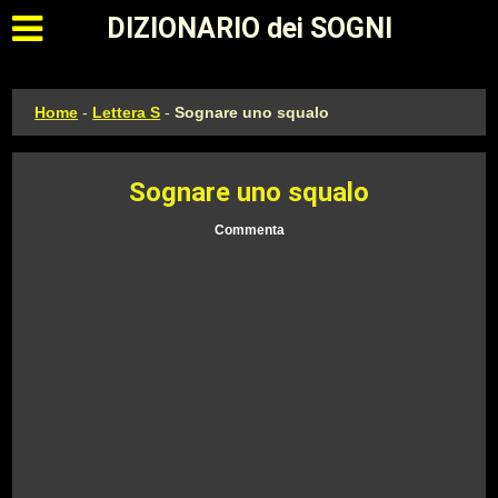
Apri il menu principale
DIZIONARIO dei SOGNI
Home
-
Lettera S
-
Sognare uno squalo
Sognare uno squalo
Commenta