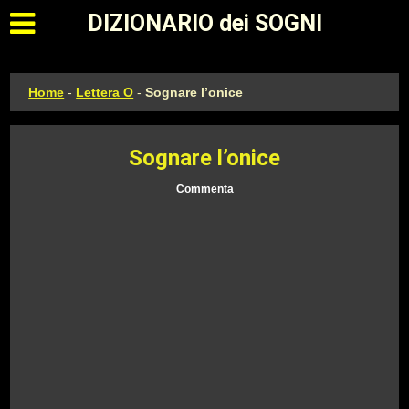
Apri il menu principale
DIZIONARIO dei SOGNI
Home
-
Lettera O
-
Sognare l’onice
Sognare l’onice
Commenta