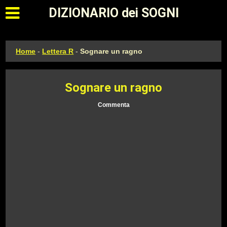
Apri il menu principale
DIZIONARIO dei SOGNI
Home
-
Lettera R
-
Sognare un ragno
Sognare un ragno
Commenta